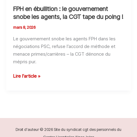
FPH en ébullition : le gouvernement
snobe les agents, la CGT tape du poing !
mars 8, 2026
Le gouvernement snobe les agents FPH dans les
négociations PSC, refuse l’accord de méthode et
menace primes/carrières – la CGT dénonce du
mépris pur.
FPH
Lire l’article »
en
ébullition
:
le
gouvernement
snobe
les
Droit d'auteur © 2026 Site du syndicat cgt des personnels du
agents,