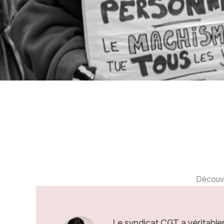
Découvr
Le syndicat CGT a véritabl