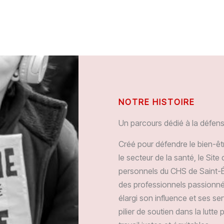
NOTRE HISTOIRE
Un parcours dédié à la défen
Créé pour défendre le bien-êtr
le secteur de la santé, le Sit
personnels du CHS de Saint-É
des professionnels passionnés.
élargi son influence et ses se
pilier de soutien dans la lutte