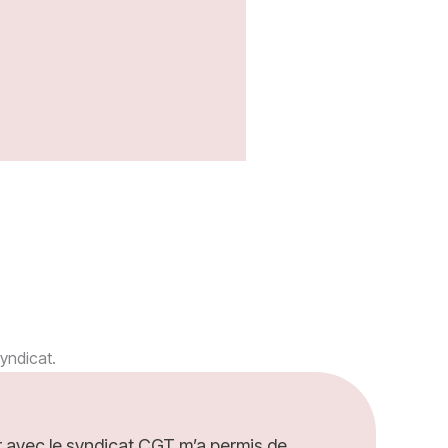
yndicat.
er avec le syndicat CGT m’a permis de