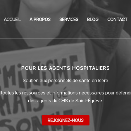
ACCUEIL
À PROPOS
SERVICES
BLOG
CONTACT
POUR LES AGENTS HOSPITALIERS
Soutien aux personnels de santé en Isère
outes les ressources et informations nécessaires pour défendr
des agents du CHS de Saint-Égrève.
REJOIGNEZ-NOUS